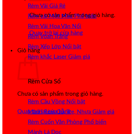
Rèm Vải Giá Rẻ
Chưa có sản phẩm trong giỏ hàng.
Rèm vải Một Màu
Rèm Vải Hoa Văn Nổi
Quay trở lại cửa hàng
Rèm Voan Trắng
Rèm Xếp Lớp
Giỏ hàng
Rèm khắc Laser
Rèm Cửa Sổ
Chưa có sản phẩm trong giỏ hàng.
Rèm Cầu Vồng
Quay trở lại cửa hàng
Mành Rèm Gỗ, Tre, Nhựa
Rèm Cuốn Văn Phòng
Mành Lá Dọc