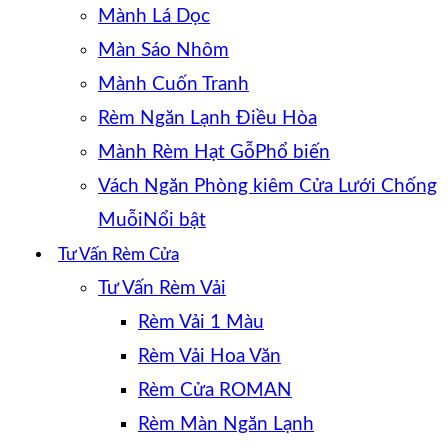
Mành Lá Dọc
Màn Sáo Nhôm
Mành Cuốn Tranh
Rèm Ngăn Lạnh Điều Hòa
Mành Rèm Hạt Gỗ
Vách Ngăn Phòng kiêm Cửa Lưới Chống
Muỗi
Tư Vấn Rèm Cửa
Tư Vấn Rèm Vải
Rèm Vải 1 Màu
Rèm Vải Hoa Văn
Rèm Cửa ROMAN
Rèm Màn Ngăn Lạnh