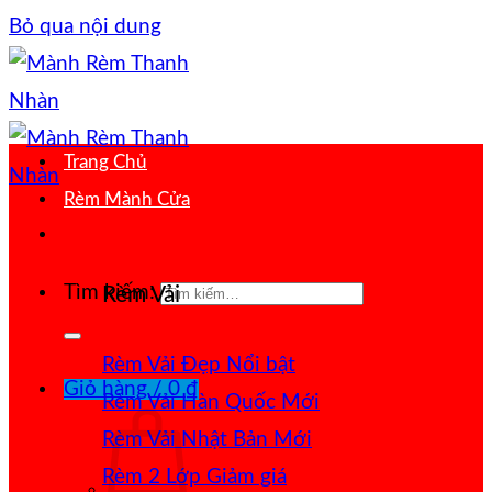
Bỏ qua nội dung
Trang Chủ
Rèm Mành Cửa
Tìm kiếm:
Rèm Vải
Rèm Vải Đẹp
Giỏ hàng /
0
₫
Rèm Vải Hàn Quốc
Rèm Vải Nhật Bản
Rèm 2 Lớp