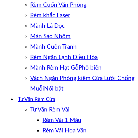
Rèm Cuốn Văn Phòng
Rèm khắc Laser
Mành Lá Dọc
Màn Sáo Nhôm
Mành Cuốn Tranh
Rèm Ngăn Lạnh Điều Hòa
Mành Rèm Hạt Gỗ
Vách Ngăn Phòng kiêm Cửa Lưới Chống
Muỗi
Tư Vấn Rèm Cửa
Tư Vấn Rèm Vải
Rèm Vải 1 Màu
Rèm Vải Hoa Văn