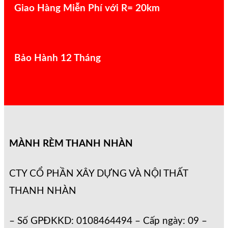
Giao Hàng Miễn Phí với R= 20km
Bảo Hành 12 Tháng
MÀNH RÈM THANH NHÀN
CTY CỔ PHẦN XÂY DỰNG VÀ NỘI THẤT
THANH NHÀN
– Số GPĐKKD: 0108464494 – Cấp ngày: 09 –