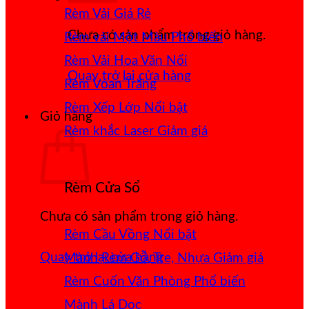
Rèm Vải Giá Rẻ
Chưa có sản phẩm trong giỏ hàng.
Rèm vải Một Màu
Rèm Vải Hoa Văn Nổi
Quay trở lại cửa hàng
Rèm Voan Trắng
Rèm Xếp Lớp
Giỏ hàng
Rèm khắc Laser
Rèm Cửa Sổ
Chưa có sản phẩm trong giỏ hàng.
Rèm Cầu Vồng
Quay trở lại cửa hàng
Mành Rèm Gỗ, Tre, Nhựa
Rèm Cuốn Văn Phòng
Mành Lá Dọc