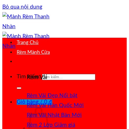
Bỏ qua nội dung
Trang Chủ
Rèm Mành Cửa
Tìm kiếm:
Rèm Vải
Rèm Vải Đẹp
Giỏ hàng /
0
₫
Rèm Vải Hàn Quốc
Rèm Vải Nhật Bản
Rèm 2 Lớp