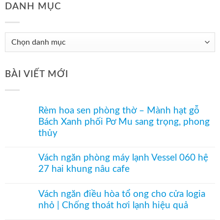
DANH MỤC
Danh
mục
BÀI VIẾT MỚI
Rèm hoa sen phòng thờ – Mành hạt gỗ
Bách Xanh phối Pơ Mu sang trọng, phong
thủy
Không
có
Vách ngăn phòng máy lạnh Vessel 060 hệ
bình
27 hai khung nâu cafe
luận
ở
Không
Rèm
có
hoa
Vách ngăn điều hòa tổ ong cho cửa logia
bình
sen
nhỏ | Chống thoát hơi lạnh hiệu quả
luận
phòng
ở
thờ
Không