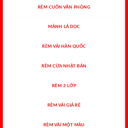
RÈM CUỐN VĂN PHÒNG
MÀNH LÁ DỌC
RÈM VẢI HÀN QUỐC
RÈM CỬA NHẬT BẢN
RÈM 2 LỚP
RÈM VẢI GIÁ RẺ
RÈM VẢI MỘT MÀU