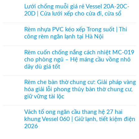
Vách
–
có
ngăn
Lưới chống muỗi giá rẻ Vessel 20A-20C-
Mành
bình
phòng
hạt
20D | Cửa lưới xếp cho cửa đi, cửa sổ
luận
máy
gỗ
ở
lạnh
Không
Bách
Vách
Vessel
có
Xanh
ngăn
Rèm nhựa PVC kéo xếp Trong suốt | Thi
060
bình
phối
điều
hệ
công rèm ngăn lạnh tại Hà Nội
luận
Pơ
hòa
27
ở
Mu
tổ
Không
hai
Lưới
sang
ong
có
khung
chống
Rèm cuốn chống nắng cách nhiệt MC-019
trọng,
cho
bình
nâu
muỗi
phong
cửa
cho phòng ngủ – Hệ máng cầu vồng nhỏ
luận
cafe
giá
thủy
logia
ở
dây dù giá tốt
rẻ
nhỏ
Rèm
Vessel
|
nhựa
Không
20A-
Chống
PVC
có
20C-
Rèm che bàn thờ chung cư: Giải pháp vàng
thoát
kéo
bình
20D
hơi
hóa giải lỗi phong thủy bàn thờ chung cư,
xếp
luận
|
lạnh
Trong
ở
giữ vững tài lộc
Cửa
hiệu
suốt
Rèm
lưới
quả
|
cuốn
Không
xếp
Thi
chống
có
cho
Vách tổ ong ngăn cầu thang hệ 27 hai
công
nắng
bình
cửa
khung Vessel 060 | Giữ lạnh, tiết kiệm điện
rèm
cách
luận
đi,
ngăn
nhiệt
ở
2026
cửa
lạnh
MC-
Rèm
sổ
tại
019
che
Không
Hà