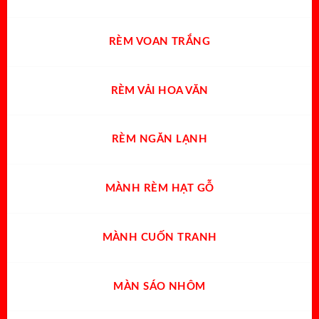
RÈM VOAN TRẮNG
RÈM VẢI HOA VĂN
RÈM NGĂN LẠNH
MÀNH RÈM HẠT GỖ
MÀNH CUỐN TRANH
MÀN SÁO NHÔM