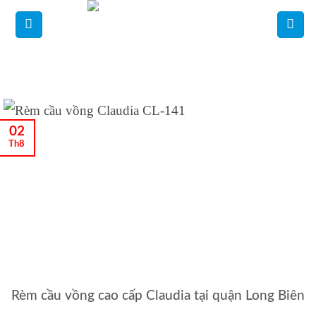
Bỏ
qua
nội
dung
02
Th8
Rèm cầu vồng cao cấp Claudia tại quận Long Biên