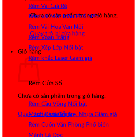
Rèm Vải Giá Rẻ
Chưa có sản phẩm trong giỏ hàng.
Rèm vải Một Màu
Rèm Vải Hoa Văn Nổi
Quay trở lại cửa hàng
Rèm Voan Trắng
Rèm Xếp Lớp
Giỏ hàng
Rèm khắc Laser
Rèm Cửa Sổ
Chưa có sản phẩm trong giỏ hàng.
Rèm Cầu Vồng
Quay trở lại cửa hàng
Mành Rèm Gỗ, Tre, Nhựa
Rèm Cuốn Văn Phòng
Mành Lá Dọc