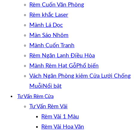
Rèm Cuốn Văn Phòng
Rèm khắc Laser
Mành Lá Dọc
Màn Sáo Nhôm
Mành Cuốn Tranh
Rèm Ngăn Lạnh Điều Hòa
Mành Rèm Hạt Gỗ
Vách Ngăn Phòng kiêm Cửa Lưới Chống
Muỗi
Tư Vấn Rèm Cửa
Tư Vấn Rèm Vải
Rèm Vải 1 Màu
Rèm Vải Hoa Văn