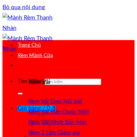
Bỏ qua nội dung
Trang Chủ
Rèm Mành Cửa
Tìm kiếm:
Rèm Vải
Rèm Vải Đẹp
Giỏ hàng /
0
₫
Rèm Vải Hàn Quốc
Rèm Vải Nhật Bản
Rèm 2 Lớp