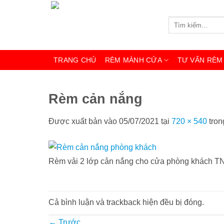
Bỏ
qua
Tìm
kiếm:
nội
dung
TRANG CHỦ
RÈM MÀNH CỬA
TƯ VẤN RÈM
Rèm cản nắng
Được xuất bản vào
05/07/2021
tại
720 × 540
tro
Rèm vải 2 lớp cản nắng cho cửa phòng khách T
Cả bình luận và trackback hiện đều bị đóng.
←
Trước