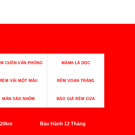
M CUỐN VĂN PHÒNG
MÀNH LÁ DỌC
RÈM VẢI MỘT MÀU
RÈM VOAN TRẮNG
MÀN SÁO NHÔM
BÁO GIÁ RÈM CỬA
 20km
Bảo Hành 12 Tháng