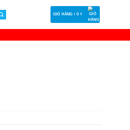
GIỎ HÀNG /
0
₫