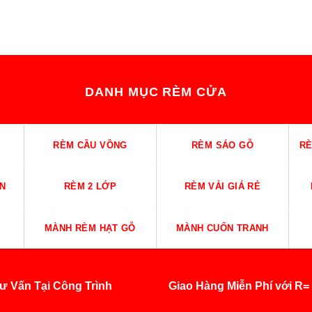
DANH MỤC RÈM CỬA
RÈM CẦU VỒNG
RÈM SÁO GỖ
RÈ
N
RÈM 2 LỚP
RÈM VẢI GIÁ RẺ
MÀNH RÈM HẠT GỖ
MÀNH CUỐN TRANH
ư Vấn Tại Công Trình
Giao Hàng Miễn Phí với R=