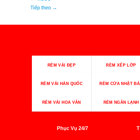
Tiếp theo
→
RÈM VẢI ĐẸP
RÈM XẾP LỚP
RÈM VẢI HÀN QUỐC
RÈM CỬA NHẬT BẢ
RÈM VẢI HOA VĂN
RÈM NGĂN LẠNH
Phục Vụ 24/7
T